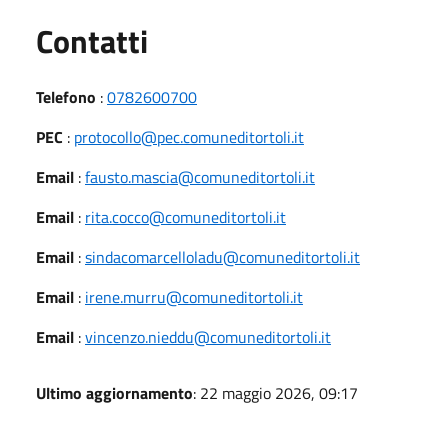
Utili
Contatti
Telefono
:
0782600700
PEC
:
protocollo@pec.comuneditortoli.it
Email
:
fausto.mascia@comuneditortoli.it
Email
:
rita.cocco@comuneditortoli.it
Email
:
sindacomarcelloladu@comuneditortoli.it
Email
:
irene.murru@comuneditortoli.it
Email
:
vincenzo.nieddu@comuneditortoli.it
Ultimo aggiornamento
: 22 maggio 2026, 09:17