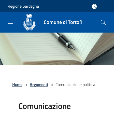
Salta al contenuto principale
Regione Sardegna
Comune di Tortolì
Home
>
Argomenti
>
Comunicazione politica
Comunicazione