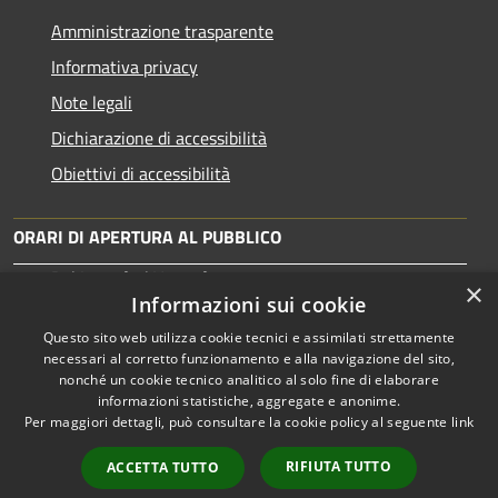
Amministrazione trasparente
Informativa privacy
Note legali
Dichiarazione di accessibilità
Obiettivi di accessibilità
ORARI DI APERTURA AL PUBBLICO
Dal Lunedì al Venerdì: 10:00-13:30
×
Martedì: 15:30-17:00
Informazioni sui cookie
Questo sito web utilizza cookie tecnici e assimilati strettamente
necessari al corretto funzionamento e alla navigazione del sito,
nonché un cookie tecnico analitico al solo fine di elaborare
informazioni statistiche, aggregate e anonime.
RSS
Copyright © 2026 • Comune di
Per maggiori dettagli, può consultare la cookie policy al seguente
link
Accessibilità
Tortolì • Powered by
Privacy
Municipium
Accesso
•
RIFIUTA TUTTO
ACCETTA TUTTO
Cookie
redazione