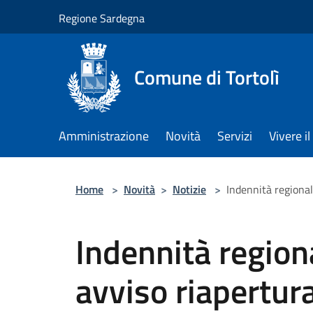
Salta al contenuto principale
Regione Sardegna
Comune di Tortolì
Amministrazione
Novità
Servizi
Vivere 
Home
>
Novità
>
Notizie
>
Indennità regional
Indennità region
avviso riapertur