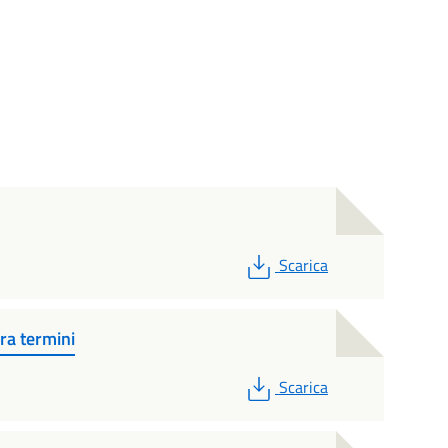
PDF
Scarica
ra termini
PDF
Scarica