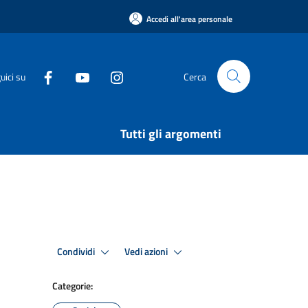
Accedi all'area personale
uici su
Cerca
Tutti gli argomenti
Condividi
Vedi azioni
Categorie: