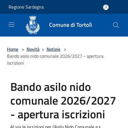
Salta al contenuto principale
Regione Sardegna
Comune di Tortolì
Home
>
Novità
>
Notizie
>
Bando asilo nido comunale 2026/2027 - apertura
iscrizioni
Bando asilo nido
comunale 2026/2027
- apertura iscrizioni
Al via le iscrizioni per l’Asilo Nido Comunale a.s.