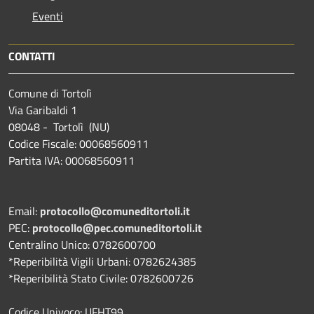
Eventi
CONTATTI
Comune di Tortolì
Via Garibaldi 1
08048 - Tortolì (NU)
Codice Fiscale: 00068560911
Partita IVA: 00068560911
Email:
protocollo@comuneditortoli.it
PEC:
protocollo@pec.comuneditortoli.it
Centralino Unico: 0782600700
*Reperibilità Vigili Urbani: 0782624385
*Reperibilità Stato Civile: 0782600726
Codice Univoco: UFHT99