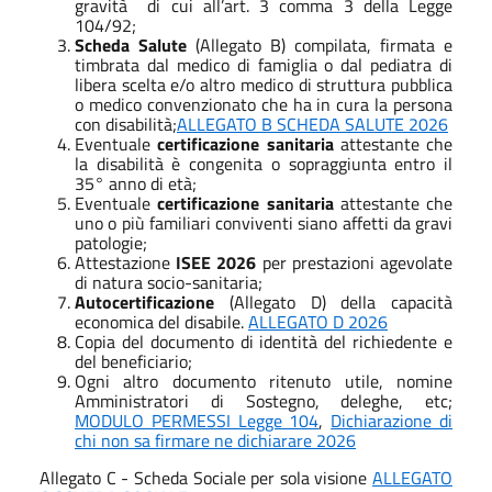
gravità
di cui all’art. 3 comma 3 della Legge
104/92;
Scheda Salute
(Allegato B) compilata, firmata e
timbrata dal medico di famiglia o dal pediatra di
libera scelta e/o altro medico di struttura pubblica
o medico convenzionato che ha in cura la persona
con disabilità;
ALLEGATO B SCHEDA SALUTE 2026
Eventuale
certificazione sanitaria
attestante che
la disabilità è congenita o sopraggiunta entro il
35° anno di età;
Eventuale
certificazione sanitaria
attestante che
uno o più familiari conviventi siano affetti da gravi
patologie;
Attestazione
ISEE 2026
per prestazioni agevolate
di natura socio-sanitaria;
Autocertificazione
(Allegato D) della capacità
economica del disabile.
ALLEGATO D 2026
Copia del documento di identità del richiedente e
del beneficiario;
Ogni altro documento ritenuto utile, nomine
Amministratori di Sostegno, deleghe, etc;
MODULO PERMESSI Legge 104
,
Dichiarazione di
chi non sa firmare ne dichiarare 2026
Allegato C - Scheda Sociale per sola visione
ALLEGATO