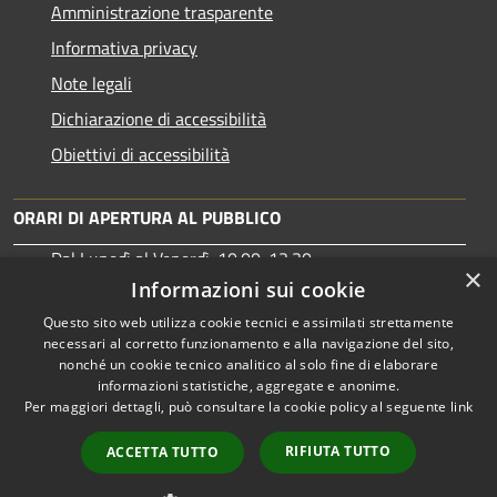
Amministrazione trasparente
Informativa privacy
Note legali
Dichiarazione di accessibilità
Obiettivi di accessibilità
ORARI DI APERTURA AL PUBBLICO
Dal Lunedì al Venerdì: 10:00-13:30
×
Martedì: 15:30-17:00
Informazioni sui cookie
Questo sito web utilizza cookie tecnici e assimilati strettamente
necessari al corretto funzionamento e alla navigazione del sito,
nonché un cookie tecnico analitico al solo fine di elaborare
informazioni statistiche, aggregate e anonime.
RSS
Copyright © 2026 • Comune di
Per maggiori dettagli, può consultare la cookie policy al seguente
link
Accessibilità
Tortolì • Powered by
Privacy
Municipium
Accesso
•
RIFIUTA TUTTO
ACCETTA TUTTO
Cookie
redazione