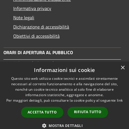
Informativa privacy
Note legali
Dichiarazione di accessibilità
Obiettivi di accessibilità
ORARI DI APERTURA AL PUBBLICO
Dal Lunedì al Venerdì: 10:00-13:30
×
Martedì: 15:30-17:00
Informazioni sui cookie
Questo sito web utilizza cookie tecnici e assimilati strettamente
necessari al corretto funzionamento e alla navigazione del sito,
nonché un cookie tecnico analitico al solo fine di elaborare
informazioni statistiche, aggregate e anonime.
RSS
Copyright © 2026 • Comune di
Per maggiori dettagli, può consultare la cookie policy al seguente
link
Accessibilità
Tortolì • Powered by
Privacy
Municipium
Accesso
•
RIFIUTA TUTTO
ACCETTA TUTTO
Cookie
redazione
Mappa del sito
MOSTRA DETTAGLI