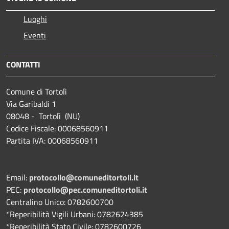
Luoghi
Eventi
CONTATTI
Comune di Tortolì
Via Garibaldi 1
08048 - Tortolì (NU)
Codice Fiscale: 00068560911
Partita IVA: 00068560911
Email:
protocollo@comuneditortoli.it
PEC:
protocollo@pec.comuneditortoli.it
Centralino Unico: 0782600700
*Reperibilità Vigili Urbani: 0782624385
*Reperibilità Stato Civile: 0782600726