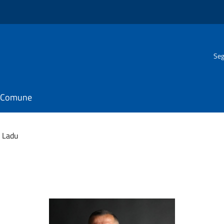
Seg
il Comune
o Ladu