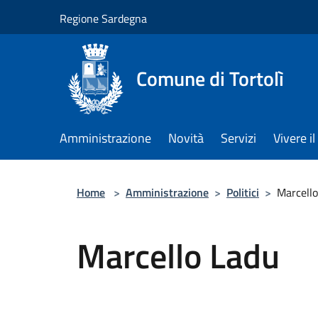
Salta al contenuto principale
Regione Sardegna
Comune di Tortolì
Amministrazione
Novità
Servizi
Vivere 
Home
>
Amministrazione
>
Politici
>
Marcell
Marcello Ladu