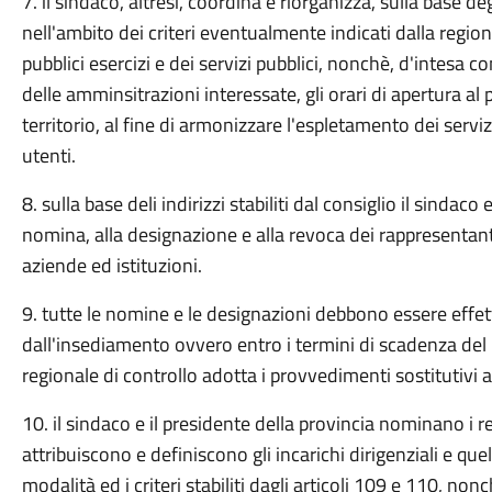
7. il sindaco, altresì, coordina e riorganizza, sulla base de
nell'ambito dei criteri eventualmente indicati dalla regione
pubblici esercizi e dei servizi pubblici, nonchè, d'intesa 
delle amminsitrazioni interessate, gli orari di apertura al p
territorio, al fine di armonizzare l'espletamento dei servi
utenti.
8. sulla base deli indirizzi stabiliti dal consiglio il sindac
nomina, alla designazione e alla revoca dei rappresentant
aziende ed istituzioni.
9. tutte le nomine e le designazioni debbono essere effe
dall'insediamento ovvero entro i termini di scadenza del
regionale di controllo adotta i provvedimenti sostitutivi ai
10. il sindaco e il presidente della provincia nominano i res
attribuiscono e definiscono gli incarichi dirigenziali e que
modalità ed i criteri stabiliti dagli articoli 109 e 110, non