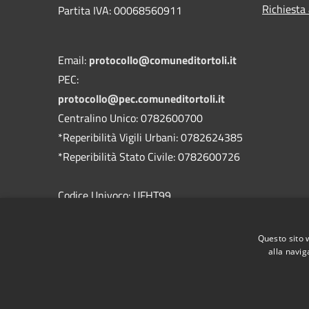
Richiesta
Partita IVA: 00068560911
Email:
protocollo@comuneditortoli.it
PEC:
protocollo@pec.comuneditortoli.it
Centralino Unico: 0782600700
*Reperibilità Vigili Urbani: 0782624385
*Reperibilità Stato Civile: 0782600726
Codice Univoco: UFHT99
Codice IPA: c_a355
Cod.IBAN:
Questo sito 
IT42W0101585390000000031510
alla navig