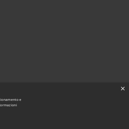
×
nzionamento e
nformazioni