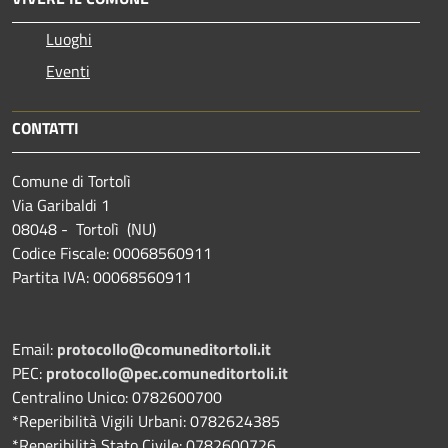
Luoghi
Eventi
CONTATTI
Comune di Tortolì
Via Garibaldi 1
08048 - Tortolì (NU)
Codice Fiscale: 00068560911
Partita IVA: 00068560911
Email:
protocollo@comuneditortoli.it
PEC:
protocollo@pec.comuneditortoli.it
Centralino Unico: 0782600700
*Reperibilità Vigili Urbani: 0782624385
*Reperibilità Stato Civile: 0782600726