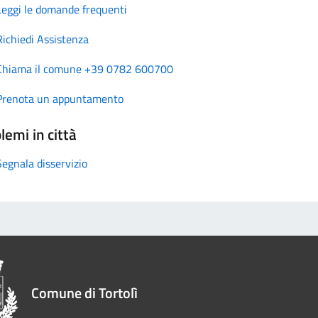
Leggi le domande frequenti
Richiedi Assistenza
Chiama il comune +39 0782 600700
Prenota un appuntamento
lemi in città
Segnala disservizio
Comune di Tortolì