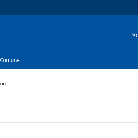
Seg
il Comune
pau