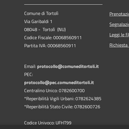
Comune di Tortolì
Prenotaz
Via Garibaldi 1
Segnalazi
08048 - Tortolì (NU)
Leggi le 
Codice Fiscale: 00068560911
Richiesta
Partita IVA: 00068560911
Email:
protocollo@comuneditortoli.it
PEC:
protocollo@pec.comuneditortoli.it
Centralino Unico: 0782600700
*Reperibilità Vigili Urbani: 0782624385
*Reperibilità Stato Civile: 0782600726
Codice Univoco: UFHT99