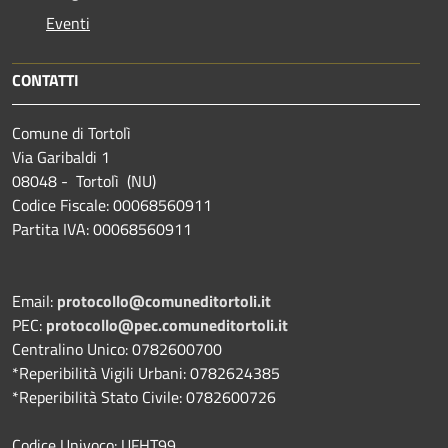
Eventi
CONTATTI
Comune di Tortolì
Via Garibaldi 1
08048 - Tortolì (NU)
Codice Fiscale: 00068560911
Partita IVA: 00068560911
Email:
protocollo@comuneditortoli.it
PEC:
protocollo@pec.comuneditortoli.it
Centralino Unico: 0782600700
*Reperibilità Vigili Urbani: 0782624385
*Reperibilità Stato Civile: 0782600726
Codice Univoco: UFHT99