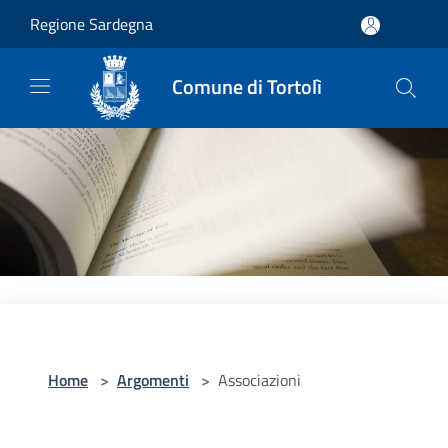
Salta al contenuto principale
Regione Sardegna
Comune di Tortolì
Home
>
Argomenti
>
Associazioni