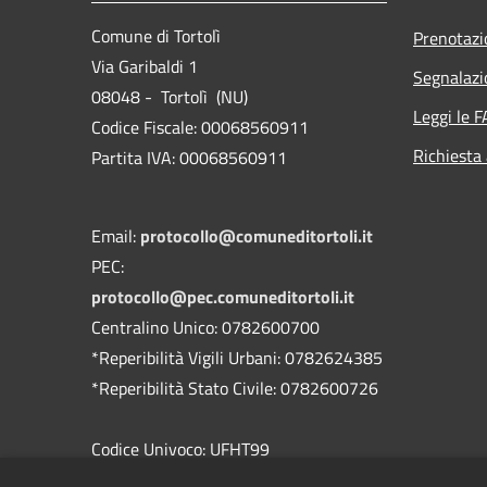
Comune di Tortolì
Prenotaz
Via Garibaldi 1
Segnalazi
08048 - Tortolì (NU)
Leggi le 
Codice Fiscale: 00068560911
Richiesta
Partita IVA: 00068560911
Email:
protocollo@comuneditortoli.it
PEC:
protocollo@pec.comuneditortoli.it
Centralino Unico: 0782600700
*Reperibilità Vigili Urbani: 0782624385
*Reperibilità Stato Civile: 0782600726
Codice Univoco: UFHT99
Codice IPA: c_a355