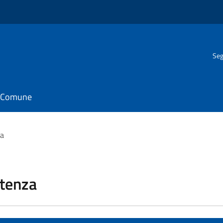
Seg
il Comune
za
stenza