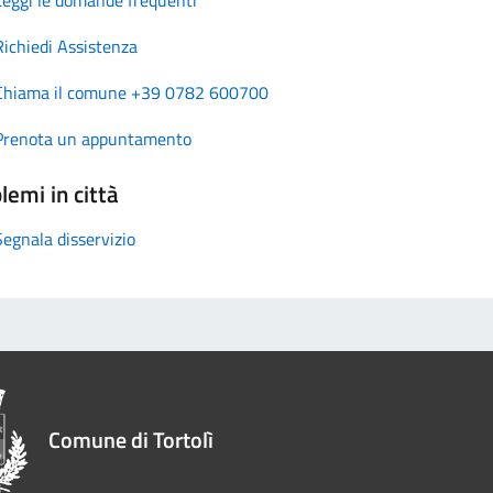
Richiedi Assistenza
Chiama il comune +39 0782 600700
Prenota un appuntamento
lemi in città
Segnala disservizio
Comune di Tortolì