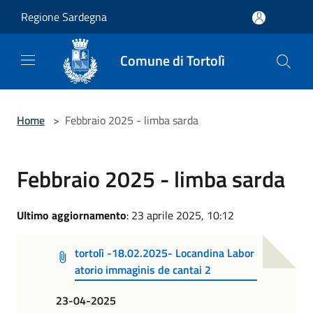
Salta al contenuto principale
Regione Sardegna
Comune di Tortolì
Home
>
Febbraio 2025 - limba sarda
Febbraio 2025 - limba sarda
Ultimo aggiornamento
: 23 aprile 2025, 10:12
tortolì -18.02.2025- Locandina Labor
atorio immaginis de cantai 2
23-04-2025