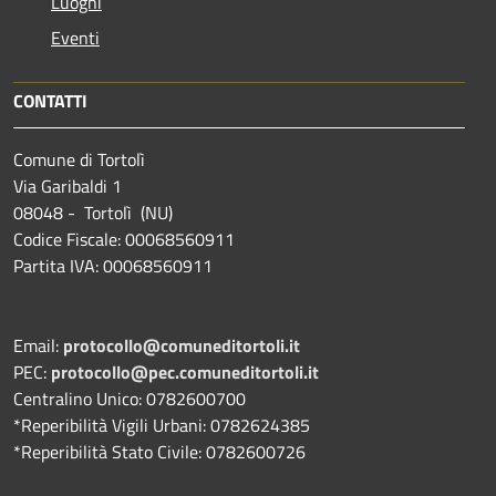
Luoghi
Eventi
CONTATTI
Comune di Tortolì
Via Garibaldi 1
08048 - Tortolì (NU)
Codice Fiscale: 00068560911
Partita IVA: 00068560911
Email:
protocollo@comuneditortoli.it
PEC:
protocollo@pec.comuneditortoli.it
Centralino Unico: 0782600700
*Reperibilità Vigili Urbani: 0782624385
*Reperibilità Stato Civile: 0782600726