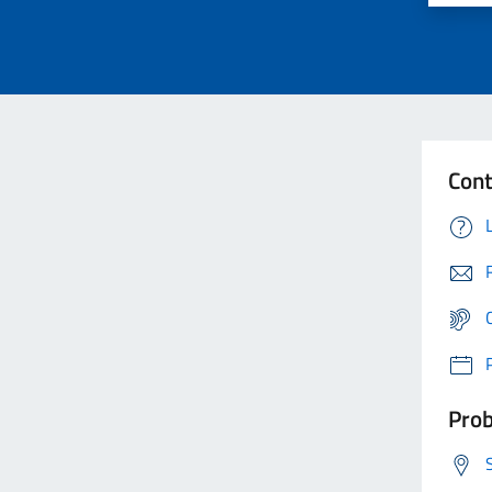
Cont
Prob